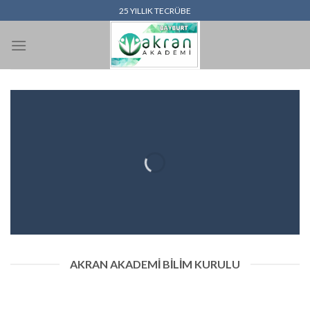
İçeriğe
25 YILLIK TECRÜBE
atla
AKRAN AKADEMI BILIM KURULU