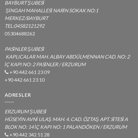
BAYBURT ŞUBESİ
ŞİNGAH MAHALLESİ NARİN SOKAK NO:1
MERKEZ/BAYBURT
TEL:04582121292
05304688262
PASİNLER ŞUBESİ
KAPLICALAR MAH. ALBAY ABDÜLMENNAN CAD. NO: 2
İÇ KAPI NO: 2 PASİNLER / ERZURUM
+90 442 661 23 09
+90 442 661 23 10
ADRESLER
ERZURUM ŞUBESİ
HÜSEYİN AVNİ ULAŞ MAH. 4. CAD. ÖZTAŞ APT. SİTESİ A
BLOK NO: 14 İÇ KAPI NO: 1 PALANDÖKEN / ERZURUM
+90 442 342 51 28