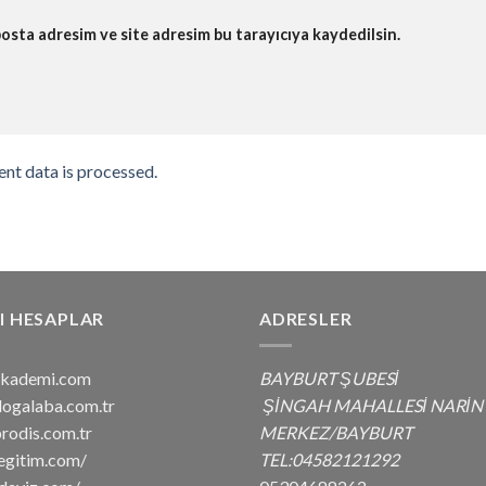
osta adresim ve site adresim bu tarayıcıya kaydedilsin.
nt data is processed.
I HESAPLAR
ADRESLER
nakademi.com
BAYBURT ŞUBESİ
dogalaba.com.tr
ŞİNGAH MAHALLESİ NARİN
rodis.com.tr
MERKEZ/BAYBURT
eegitim.com/
TEL:04582121292