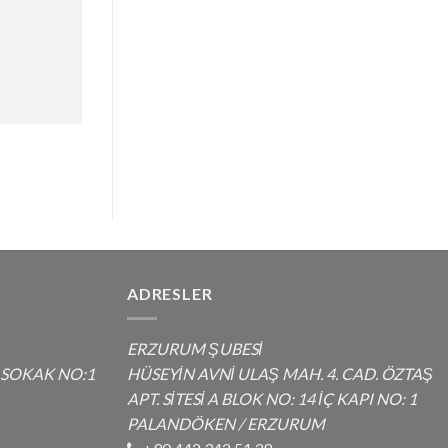
ADRESLER
ERZURUM ŞUBESİ
 SOKAK NO:1
HÜSEYİN AVNİ ULAŞ MAH. 4. CAD. ÖZTAŞ
APT. SİTESİ A BLOK NO: 14 İÇ KAPI NO: 1
PALANDÖKEN / ERZURUM