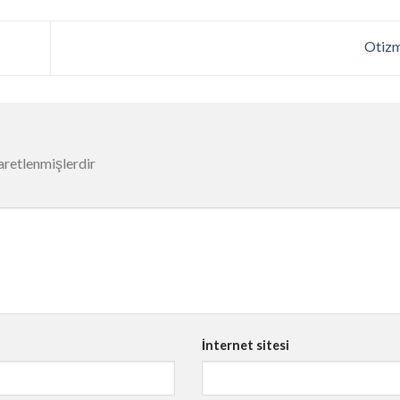
Otiz
şaretlenmişlerdir
İnternet sitesi