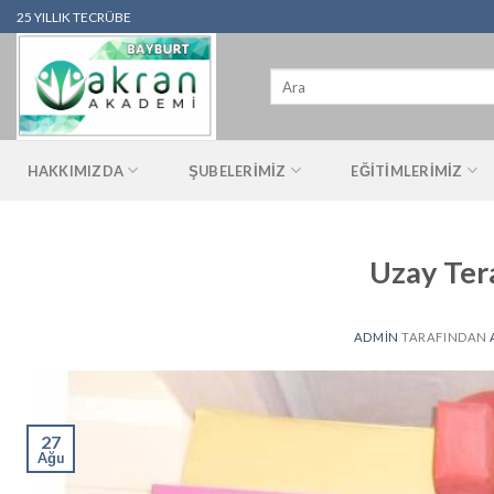
İçeriğe
25 YILLIK TECRÜBE
atla
Ara:
HAKKIMIZDA
ŞUBELERIMIZ
EĞITIMLERIMIZ
Uzay Tera
ADMIN
TARAFINDAN
27
Ağu