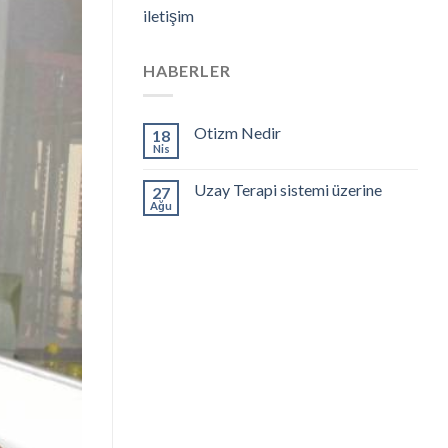
iletişim
HABERLER
Otizm Nedir
18
Nis
Uzay Terapi sistemi üzerine
27
Ağu