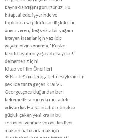
kaynaklandığını görürsünüz. Bu
kitap, ailede, işyerinde ve
toplumda sağlıklı insan ilişkilerine
önem veren, ‘keşke’siz bir yaşam
isteyen insanlar için yazıldı;
yaşamınızın sonunda, “Keşke
kendi hayatımı yaşayabilseydim!”
dememeniz için!
Kitap ve Film Önerileri
❖ Kardeşinin feragat etmesiyle ani bir
şekilde tahta geçen Kral VI.
George, çocukluğundan beri
kekemelik sorunuyla mücadele
ediyordur. Halka hitabet etmekte
güçlük çeken yeni kralın bu
sorununu yenmek ve onu kraliyet
makamına hazırlamak için
Avustralyalı konuşma terapisti