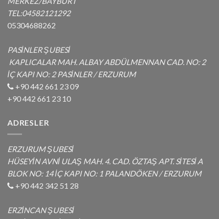
MERKEZ/BAYBURT
TEL:04582121292
05304688262
PASİNLER ŞUBESİ
KAPLICALAR MAH. ALBAY ABDÜLMENNAN CAD. NO: 2
İÇ KAPI NO: 2 PASİNLER / ERZURUM
+90 442 661 23 09
+90 442 661 23 10
ADRESLER
ERZURUM ŞUBESİ
HÜSEYİN AVNİ ULAŞ MAH. 4. CAD. ÖZTAŞ APT. SİTESİ A
BLOK NO: 14 İÇ KAPI NO: 1 PALANDÖKEN / ERZURUM
+90 442 342 51 28
ERZİNCAN ŞUBESİ