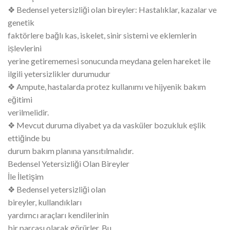
❖ Bedensel yetersizliği olan bireyler: Hastalıklar, kazalar ve
genetik
faktörlere bağlı kas, iskelet, sinir sistemi ve eklemlerin
ișlevlerini
yerine getirememesi sonucunda meydana gelen hareket ile
ilgili yetersizlikler durumudur
❖ Ampute, hastalarda protez kullanımı ve hijyenik bakım
eğitimi
verilmelidir.
❖ Mevcut duruma diyabet ya da vasküler bozukluk eşlik
ettiğinde bu
durum bakım planına yansıtılmalıdır.
Bedensel Yetersizliği Olan Bireyler
İle İletişim
❖ Bedensel yetersizliği olan
bireyler, kullandıkları
yardımcı araçları kendilerinin
bir parçası olarak görürler. Bu