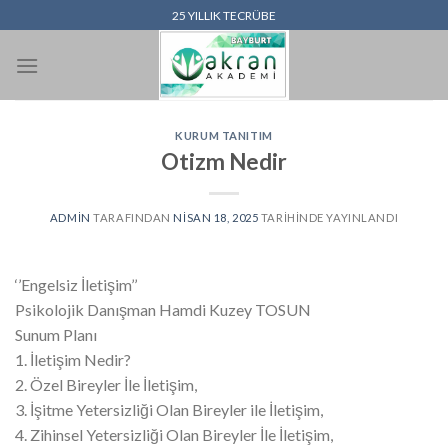
İçeriğe
25 YILLIK TECRÜBE
atla
KURUM TANITIM
Otizm Nedir
ADMIN
TARAFINDAN
NISAN 18, 2025
TARIHINDE YAYINLANDI
‘’Engelsiz İletişim’’
Psikolojik Danışman Hamdi Kuzey TOSUN
Sunum Planı
1. İletişim Nedir?
2. Özel Bireyler İle İletişim,
3. İşitme Yetersizliği Olan Bireyler ile İletişim,
4. Zihinsel Yetersizliği Olan Bireyler İle İletişim,