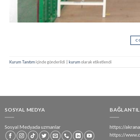
C
Kurum Tanıtım
içinde gönderildi
|
kurum
olarak etiketlendi
SOSYAL MEDYA
BAĞLANTIL
Sosyal Medyada uzmanlar
https://akra
https://www.