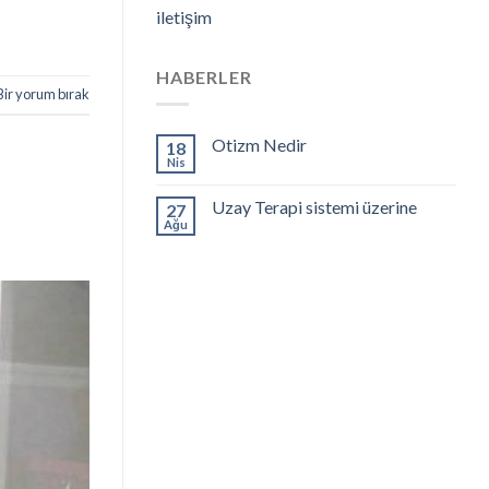
iletişim
HABERLER
Bir yorum bırak
Otizm Nedir
18
Nis
Uzay Terapi sistemi üzerine
27
Ağu