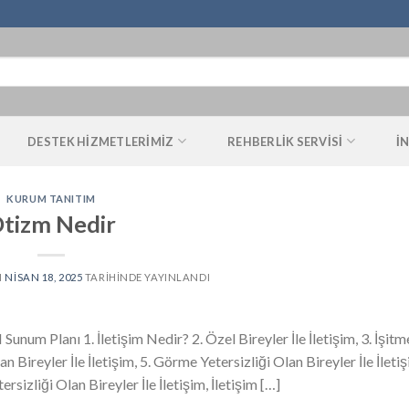
DESTEK HIZMETLERIMIZ
REHBERLIK SERVISI
İ
KURUM TANITIM
tizm Nedir
N
NISAN 18, 2025
TARIHINDE YAYINLANDI
num Planı 1. İletişim Nedir? 2. Özel Bireyler İle İletişim, 3. İşitm
lan Bireyler İle İletişim, 5. Görme Yetersizliği Olan Bireyler İle İletiş
rsizliği Olan Bireyler İle İletişim, İletişim […]