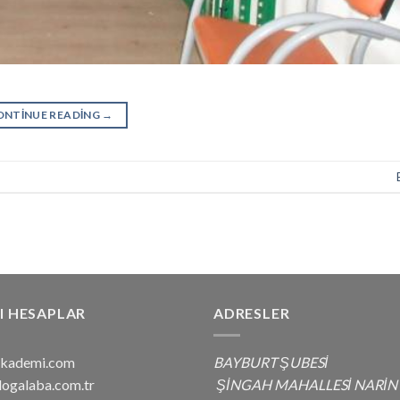
ONTINUE READING
→
I HESAPLAR
ADRESLER
nakademi.com
BAYBURT ŞUBESİ
dogalaba.com.tr
ŞİNGAH MAHALLESİ NARİN