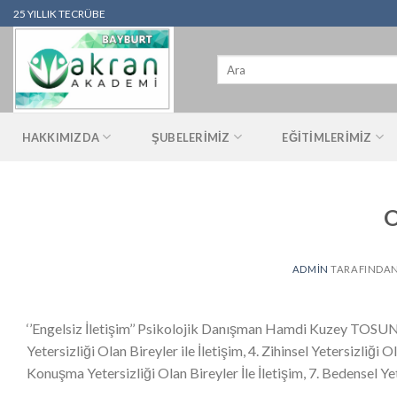
İçeriğe
25 YILLIK TECRÜBE
atla
Ara:
HAKKIMIZDA
ŞUBELERIMIZ
EĞITIMLERIMIZ
O
ADMIN
TARAFINDA
‘’Engelsiz İletişim’’ Psikolojik Danışman Hamdi Kuzey TOSUN Su
Yetersizliği Olan Bireyler ile İletişim, 4. Zihinsel Yetersizliği O
Konuşma Yetersizliği Olan Bireyler İle İletişim, 7. Bedensel Yete