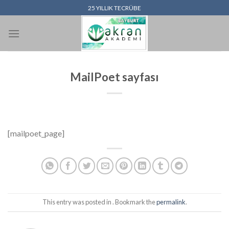
İçeriğe
25 YILLIK TECRÜBE
atla
MailPoet sayfası
[mailpoet_page]
This entry was posted in . Bookmark the
permalink
.